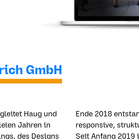
drich GmbH
egleitet Haug und
Ende 2018 entstan
vielen Jahren in
responsive, strukt
ings, des Designs
Seit Anfang 2019 i